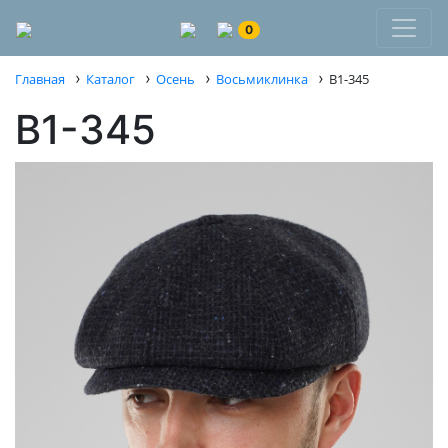
0
›
›
›
›
Главная
Каталог
Осень
Восьмиклинка
В1-345
В1-345